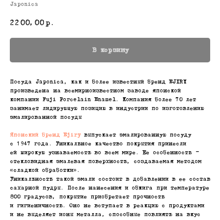
Japonica
2200,00
р.
В корзину
Посуда Japonica, как и более известный бренд EJIRY
произведена на всемирноизвестном заводе японской
компании Fuji Porcelain Enamel. Компания более 70 лет
занимает лидирующую позицию в индустрии по изготовлению
эмалированной посуды
Японский бренд Ejiry
выпускает эмалированную посуду
с 1947 года. Уникальное качество покрытия принесли
ей широкую узнаваемость во всем мире. Ее особенность —
стекловидная эмалевая поверхность, создаваемая методом
«сладкой обработки».
Уникальность такой эмали состоит в добавлении в ее состав
сахарной пудры. После нанесения и обжига при температуре
800 градусов, покрытие приобретает прочность
и гигиеничность. Оно не вступает в реакцию с продуктами
и не выделяет ионы металла, способные повлиять на вкус