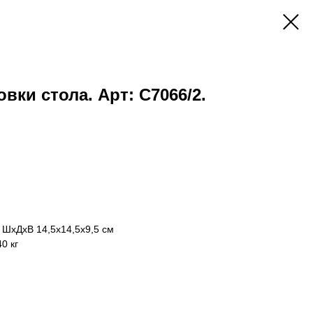
вки стола. Арт: С7066/2.
: ШхДхВ 14,5х14,5х9,5 см
0 кг