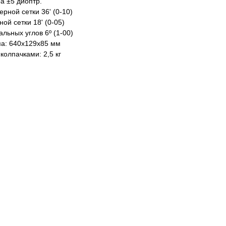
а ±5 диоптр.
рной сетки 36' (0-10)
ой сетки 18' (0-05)
льных углов 6º (1-00)
а: 640х129х85 мм
олпачками: 2,5 кг